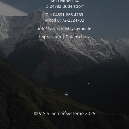
Am Dolmen 14
D-24782 Büdelsdorf
Tel 04331-868 4769
Mobil 0172-2324702
info@vss-schleifsysteme.de
Impressum | Datenschutz
© V.S.S. Schleifsysteme 2025