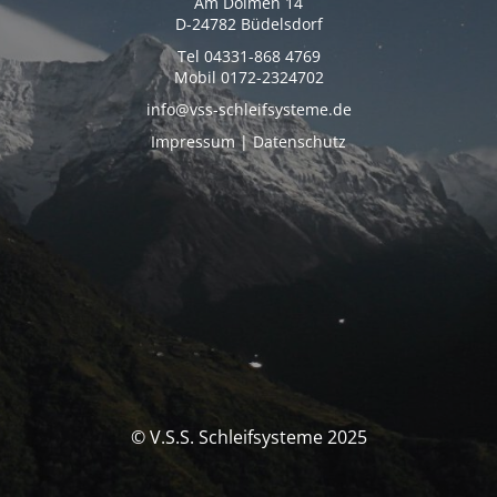
Am Dolmen 14
D-24782 Büdelsdorf
Tel 04331-868 4769
Mobil 0172-2324702
info@vss-schleifsysteme.de
Impressum | Datenschutz
© V.S.S. Schleifsysteme 2025