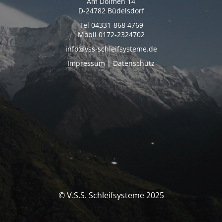
Am Dolmen 14
D-24782 Büdelsdorf
Tel 04331-868 4769
Mobil 0172-2324702
info@vss-schleifsysteme.de
Impressum | Datenschutz
© V.S.S. Schleifsysteme 2025