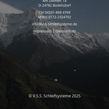
Am Dolmen 14
D-24782 Büdelsdorf
Tel 04331-868 4769
Mobil 0172-2324702
info@vss-schleifsysteme.de
Impressum | Datenschutz
© V.S.S. Schleifsysteme 2025