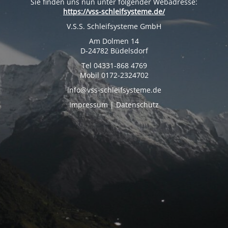
Sie finden uns nun unter folgender Webadresse:
https://vss-schleifsysteme.de/
V.S.S. Schleifsysteme GmbH
Am Dolmen 14
D-24782 Büdelsdorf
Tel 04331-868 4769
Mobil 0172-2324702
info@vss-schleifsysteme.de
Impressum | Datenschutz